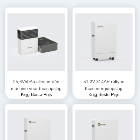
25,6V50Ah alles-in-één
51,2V 314AH roltype
machine voor thuisopslag
thuisenergieopslag
Krijg Beste Prijs
Krijg Beste Prijs
accupakket