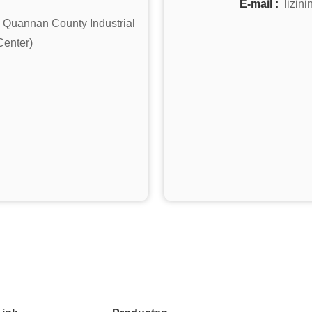
E-mail :
lizin
 Quannan County Industrial
Center)