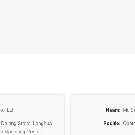
., Ltd.
Naam:
Mr. S
, Dalang Street, Longhua
Positie:
Opera
na Marketing Center)