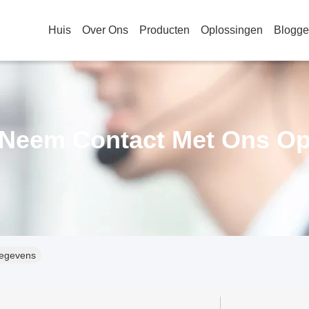
Huis
Over Ons
Producten
Oplossingen
Blogg
Neem Contact Met Ons O
gegevens