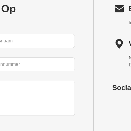

 Op
l

N
D
Socia