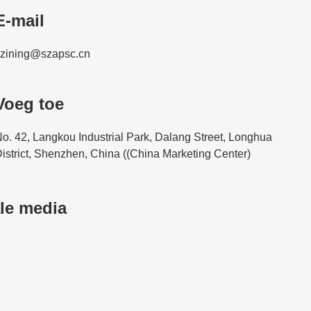
E-mail
izining@szapsc.cn
Voeg toe
o. 42, Langkou Industrial Park, Dalang Street, Longhua
istrict, Shenzhen, China ((China Marketing Center)
le media