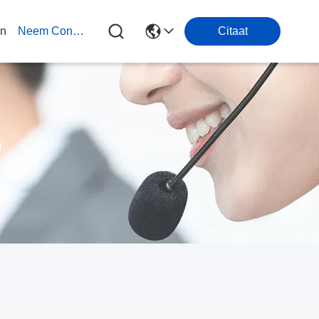
en
Neem Contact Met Ons Op
Citaat
p