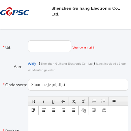
Shenzhen Guihang Electronic Co.,
Ltd.
Uit:
Voer uw e-mail in
Amy
(
)
Shenzhen Guihang Electronic Co., Ltd.
laatst ingelogd : 5 uur
Aan:
40 Minuten geleden
Onderwerp: