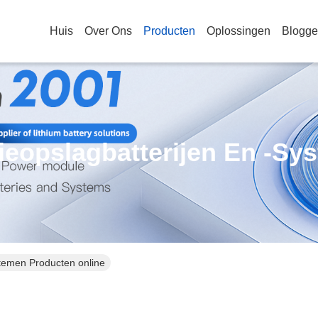
Huis
Over Ons
Producten
Oplossingen
Blogg
ieopslagbatterijen En -sy
stemen Producten online