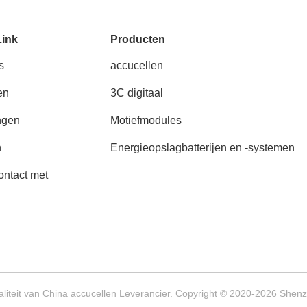
Link
Producten
s
accucellen
en
3C digitaal
ngen
Motiefmodules
n
Energieopslagbatterijen en -systemen
ntact met
iteit van China accucellen Leverancier. Copyright © 2020-2026 Shenzh