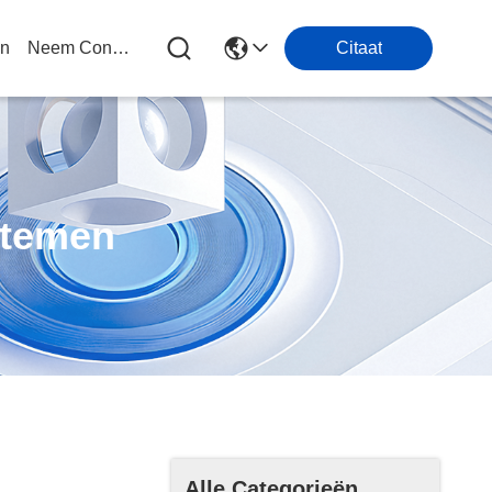
en
Neem Contact Met Ons Op
Citaat
stemen
Alle Categorieën