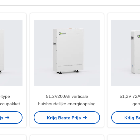
ltype
51.2V200Ah verticale
51,2V 72A
accupakket
huishoudelijke energieopslag
gem
batterijpack
thuisenerg
ijs
Krijg Beste Prijs
Krijg B