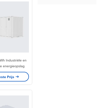
h Industriële en
e energieopslag
este Prijs