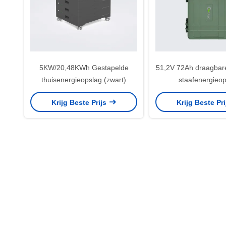
5KW/20,48KWh Gestapelde
51,2V 72Ah draagbar
thuisenergieopslag (zwart)
staafenergieop
Krijg Beste Prijs
Krijg Beste Pr