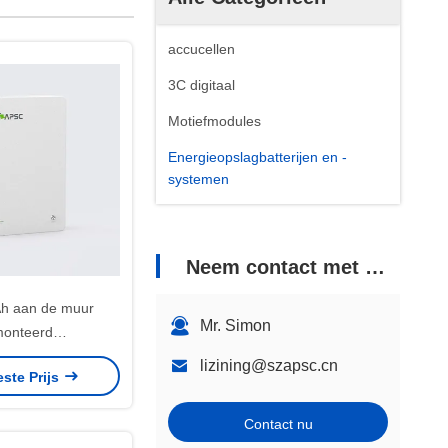
accucellen
3C digitaal
Motiefmodules
Energieopslagbatterijen en -
systemen
Neem contact met ons op
h aan de muur
Mr. Simon
onteerd
ieopslagsysteem
lizining@szapsc.cn
este Prijs
Contact nu