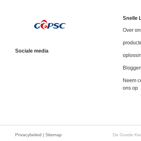
Snelle 
Over on
product
Sociale media
oplossi
Blogge
Neem co
ons op
Privacybeleid
|
Sitemap
De Goede Kwal