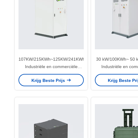
107KW/215KWh~125KW/241KWh
30 kW/100KWh~ 50 
Industriële en commerciële
Industriële en com
energieopslag
energieopsl
Krijg Beste Prijs
Krijg Beste Pr