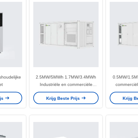
houdelijke
2.5MW/5MWh 1.7MW/3.4MWh
0.5MW/1.5MW
et
Industriële en commerciële
commerciël
energieopslag
ijs
Krijg Beste Prijs
Krijg B