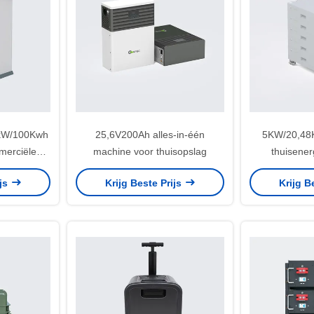
kW/100Kwh
25,6V200Ah alles-in-één
5KW/20,48
merciële
machine voor thuisopslag
thuisener
ag
ijs
Krijg Beste Prijs
Krijg B