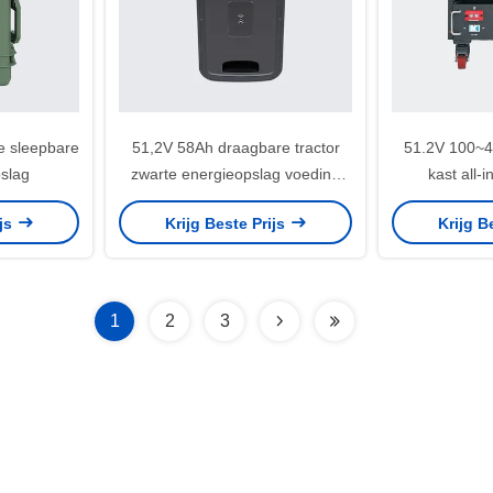
e sleepbare
51,2V 58Ah draagbare tractor
51.2V 100~4
slag
zwarte energieopslag voeding
kast all-
voor buiten
ijs
Krijg Beste Prijs
Krijg B
1
2
3