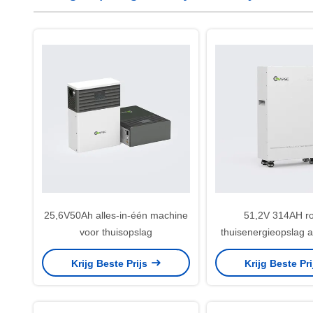
25,6V50Ah alles-in-één machine
51,2V 314AH ro
voor thuisopslag
thuisenergieopslag 
Krijg Beste Prijs
Krijg Beste Pr