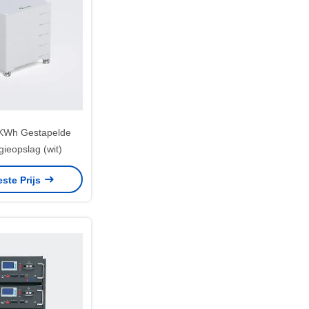
KWh Gestapelde
gieopslag (wit)
este Prijs