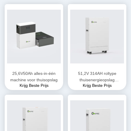
25,6V50Ah alles-in-één
51,2V 314AH roltype
machine voor thuisopslag
thuisenergieopslag
Krijg Beste Prijs
Krijg Beste Prijs
accupakket