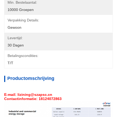
Min. Bestelaantal:
10000 Groepen
Verpakking Details:
Gewoon
Levertijd:
30 Dagen
Betalingscondities:
T/T
Productomschrijving
E-mail: lizining@szapsc.cn
Contactinformatie: 18124072863