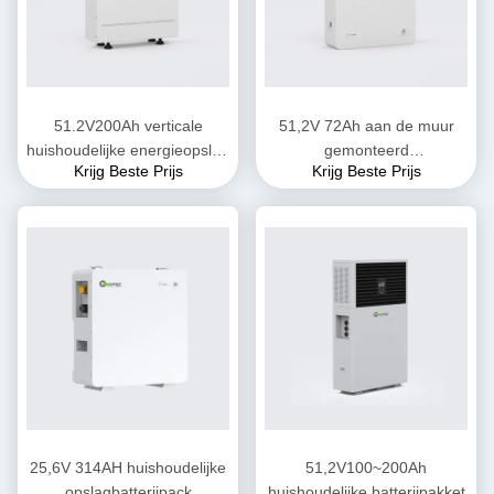
51.2V200Ah verticale
51,2V 72Ah aan de muur
huishoudelijke energieopslag
gemonteerd
Krijg Beste Prijs
Krijg Beste Prijs
batterijpack
thuisenergieopslagsysteem
25,6V 314AH huishoudelijke
51,2V100~200Ah
opslagbatterijpack
huishoudelijke batterijpakket