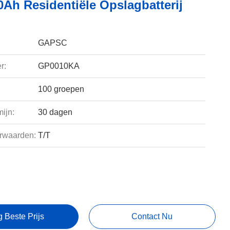
0Ah Residentiële Opslagbatterij
GAPSC
r:
GP0010KA
100 groepen
ijn:
30 dagen
rwaarden:
T/T
g Beste Prijs
Contact Nu