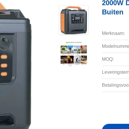
2000W D
Buiten
Merknaam:
Modelnumme
MOQ:
Leveringsterm
Betalingsvoo