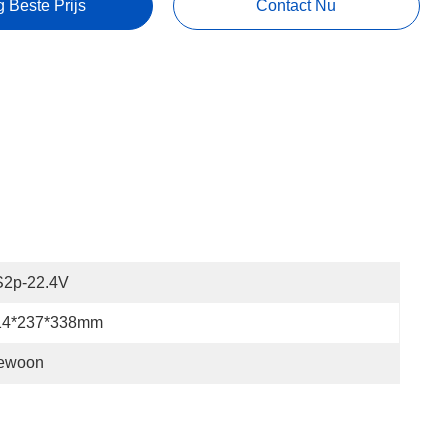
g Beste Prijs
Contact Nu
S2p-22.4V
14*237*338mm
ewoon