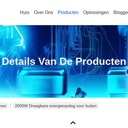
Huis
Over Ons
Producten
Oplossingen
Blogg
Details Van De Producten
emen
2000W Draagbare energieopslag voor buiten