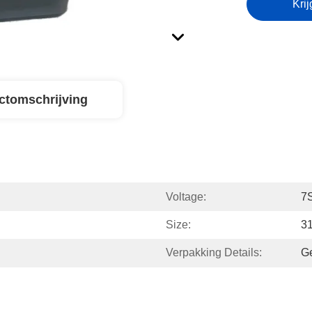
Krij
ctomschrijving
Voltage:
7
Size:
3
Verpakking Details:
G