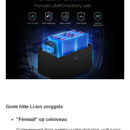
Grote hitte Li-ion zorggids
"Firewall" op celniveau
Geïnspireerd door ruimtevaartmaterialen, vult nano-