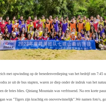
 zich met opwinding op de benedenverdieping van het bedrijf om 7:45 uu
a ze uit de bus stapten, waren ze diep onder de indruk van het natuur
s.en de bries blies. Qiniang Mountain was verfrissend. Na een korte pa
an was "Tigers zijn krachtig en onoverwinnelijk".We namen foto's, goo