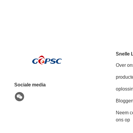
Snelle 
Over on
product
Sociale media
oplossi
Blogge
Neem co
ons op