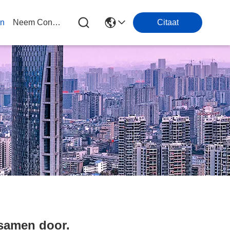
en
Neem Contact Met Ons Op
Citaat
 samen door.