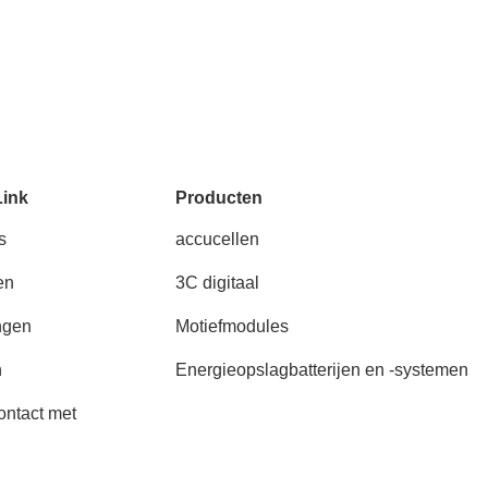
Link
Producten
s
accucellen
en
3C digitaal
ngen
Motiefmodules
n
Energieopslagbatterijen en -systemen
ntact met