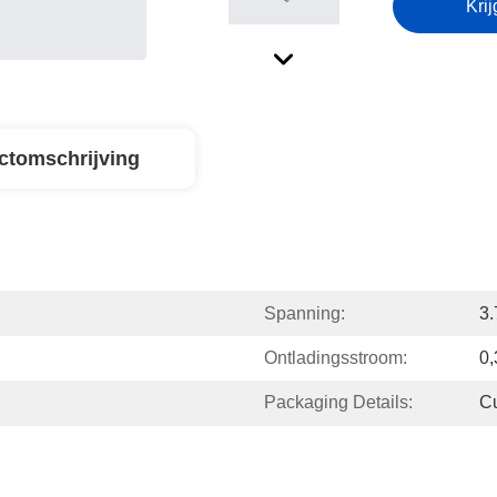
Krij
ctomschrijving
Spanning:
3
Ontladingsstroom:
0,
Packaging Details:
C