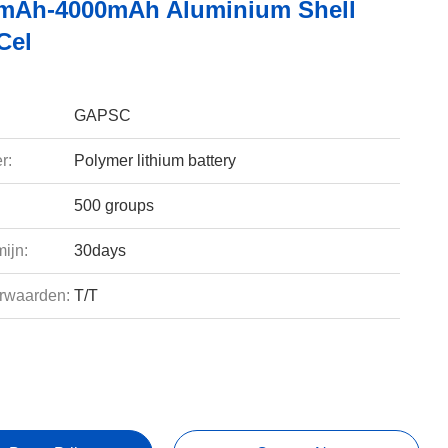
mAh-4000mAh Aluminium Shell
 Cel
GAPSC
r:
Polymer lithium battery
500 groups
ijn:
30days
rwaarden:
T/T